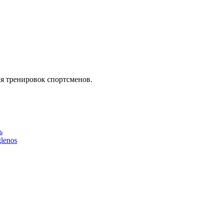
ля тренировок спортсменов.
ь
lenos