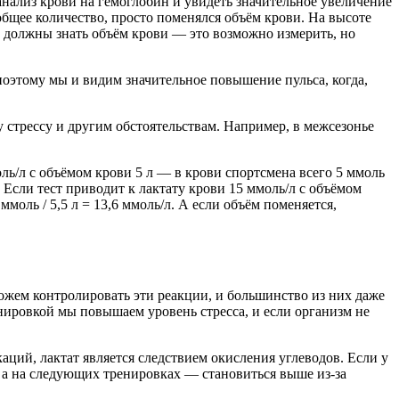
ь анализ крови на гемоглобин и увидеть значительное увеличение
общее количество, просто поменялся объём крови. На высоте
ы должны знать объём крови — это возможно измерить, но
 поэтому мы и видим значительное повышение пульса, когда,
у стрессу и другим обстоятельствам. Например, в межсезонье
ль/л с объёмом крови 5 л — в крови спортсмена всего 5 ммоль
м. Если тест приводит к лактату крови 15 ммоль/л с объёмом
ммоль / 5,5 л = 13,6 ммоль/л. А если объём поменяется,
ожем контролировать эти реакции, и большинство из них даже
енировкой мы повышаем уровень стресса, и если организм не
аций, лактат является следствием окисления углеводов. Если у
, а на следующих тренировках — становиться выше из-за