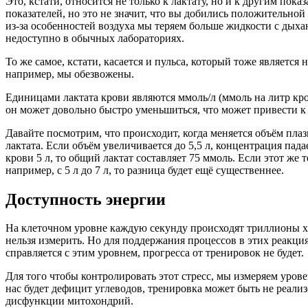
Это, кстати, относится не только к лактату, но и к другим пок
показателей, но это не значит, что вы добились положительно
из-за особенностей воздуха мы теряем больше жидкости с дых
недоступно в обычных лабораториях.
То же самое, кстати, касается и пульса, который тоже являетс
например, мы обезвожены.
Единицами лактата крови являются ммоль/л (ммоль на литр кро
он может довольно быстро уменьшиться, что может привести к
Давайте посмотрим, что происходит, когда меняется объём пла
лактата. Если объём увеличивается до 5,5 л, концентрация пада
крови 5 л, то общий лактат составляет 75 ммоль. Если этот же т
например, с 5 л до 7 л, то разница будет ещё существеннее.
Доступность энергии
На клеточном уровне каждую секунду происходят триллионы хи
нельзя измерить. Но для поддержания процессов в этих реакци
справляется с этим уровнем, прогресса от тренировок не будет.
Для того чтобы контролировать этот стресс, мы измеряем урове
нас будет дефицит углеводов, тренировка может быть не реали
дисфункции митохондрий.