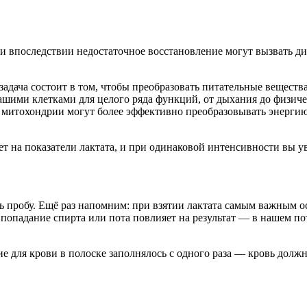
, и впоследствии недостаточное восстановление могут вызвать 
дача состоит в том, чтобы преобразовать питательные вещества
шими клетками для целого ряда функций, от дыхания до физиче
митохондрии могут более эффективно преобразовывать энергию
т на показатели лактата, и при одинаковой интенсивности вы у
 пробу. Ещё раз напомним: при взятии лактата самым важным ос
опадание спирта или пота повлияет на результат — в нашем поте
 для крови в полоске заполнялось с одного раза — кровь должна 