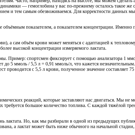
азателям. Часто, например, находясь на высоте, мы можем сделат
й динамики — гемоглобина у вас по-прежнему осталось такое же 
анием и тем самым обезвоживаемся. Для корректности данных м
я не объёмным показателем, а показателем концентрации. Именно
ви), а сам объём крови может меняться с адаптацией к тепловом
 более высокой концентрации измеряемого лактата.
змы. Пример: спортсмен фиксирует с помощью анализатора 1 ммо
ет до 5 ммоль / 5,5 л = 0,91 ммоль/л, что кажется незначительны
ест проводится с 5,5 л крови, полученное значение составляет 75 
мических реакций, которые заставляют нас двигаться. Мы не м
ях требуется большое количество топлива. С каждой тяжёлой тр
нь лактата. Но, как мы разбирали в одной из предыдущих публик
зована, а лактат может быть ниже обычного на начальной стадии